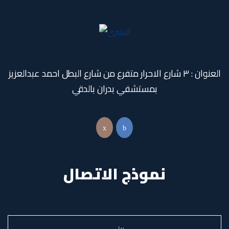
العنوان : ٣ شارع الاحرار متفرع من شارع البطل احمد عبدالعزيز
بمستشفي بدران بالدقي
نموذج الاتصال