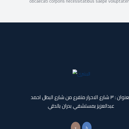
obcaecati corporis necessitatibus saepe voluptate
العنوان : ٣ شارع الاحرار متفرع من شارع البطل احمد
عبدالعزيز بمستشفي بدران بالدقي