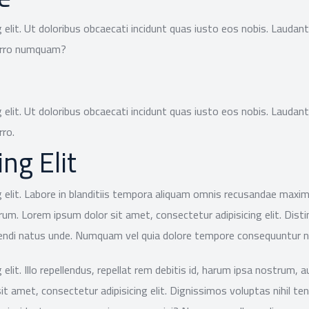
 elit. Ut doloribus obcaecati incidunt quas iusto eos nobis. Laudant
porro numquam?
 elit. Ut doloribus obcaecati incidunt quas iusto eos nobis. Laudant
rro.
ng Elit
 elit. Labore in blanditiis tempora aliquam omnis recusandae maxime 
rum. Lorem ipsum dolor sit amet, consectetur adipisicing elit. Dis
gendi natus unde. Numquam vel quia dolore tempore consequuntur n
elit. Illo repellendus, repellat rem debitis id, harum ipsa nostrum
sit amet, consectetur adipisicing elit. Dignissimos voluptas nihil 