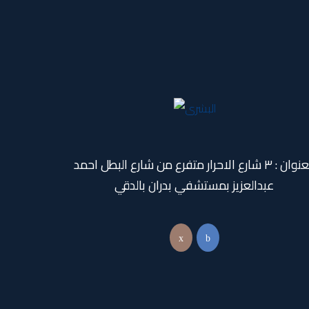
العنوان : ٣ شارع الاحرار متفرع من شارع البطل احمد
عبدالعزيز بمستشفي بدران بالدقي