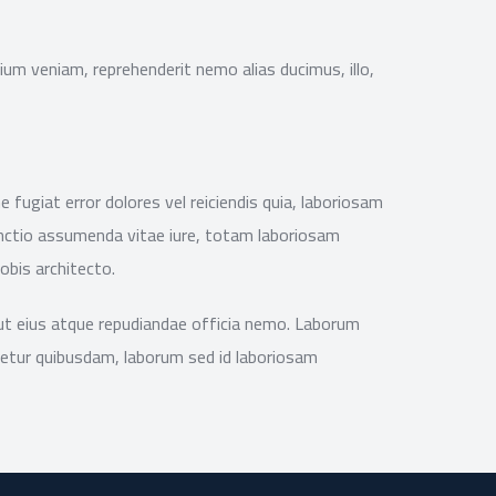
ium veniam, reprehenderit nemo alias ducimus, illo,
fugiat error dolores vel reiciendis quia, laboriosam
tinctio assumenda vitae iure, totam laboriosam
obis architecto.
, aut eius atque repudiandae officia nemo. Laborum
tenetur quibusdam, laborum sed id laboriosam